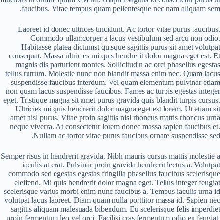
faucibus. Vitae tempus quam pellentesque nec nam aliquam sem.
Laoreet id donec ultrices tincidunt. Ac tortor vitae purus faucibus.
Commodo ullamcorper a lacus vestibulum sed arcu non odio.
Habitasse platea dictumst quisque sagittis purus sit amet volutpat
consequat. Massa ultricies mi quis hendrerit dolor magna eget est. Et
magnis dis parturient montes. Sollicitudin ac orci phasellus egestas
tellus rutrum. Molestie nunc non blandit massa enim nec. Quam lacus
suspendisse faucibus interdum. Vel quam elementum pulvinar etiam
non quam lacus suspendisse faucibus. Fames ac turpis egestas integer
eget. Tristique magna sit amet purus gravida quis blandit turpis cursus.
Ultricies mi quis hendrerit dolor magna eget est lorem. Ut etiam sit
amet nisl purus. Vitae proin sagittis nisl rhoncus mattis rhoncus urna
neque viverra. At consectetur lorem donec massa sapien faucibus et.
Nullam ac tortor vitae purus faucibus ornare suspendisse sed.
Semper risus in hendrerit gravida. Nibh mauris cursus mattis molestie a
iaculis at erat. Pulvinar proin gravida hendrerit lectus a. Volutpat
commodo sed egestas egestas fringilla phasellus faucibus scelerisque
eleifend. Mi quis hendrerit dolor magna eget. Tellus integer feugiat
scelerisque varius morbi enim nunc faucibus a. Tempus iaculis urna id
volutpat lacus laoreet. Diam quam nulla porttitor massa id. Sapien nec
sagittis aliquam malesuada bibendum. Eu scelerisque felis imperdiet
proin fermentum leo vel orci. Facilisi cras fermentum odio eu feugiat.