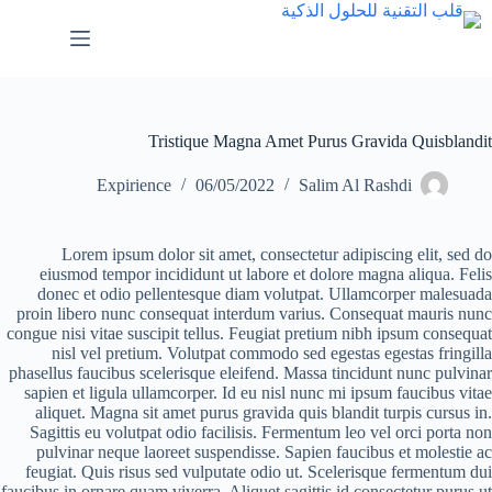
Tristique Magna Amet Purus Gravida Quisblandit
Expirience
06/05/2022
Salim Al Rashdi
Lorem ipsum dolor sit amet, consectetur adipiscing elit, sed do
eiusmod tempor incididunt ut labore et dolore magna aliqua. Felis
donec et odio pellentesque diam volutpat. Ullamcorper malesuada
proin libero nunc consequat interdum varius. Consequat mauris nunc
congue nisi vitae suscipit tellus. Feugiat pretium nibh ipsum consequat
nisl vel pretium. Volutpat commodo sed egestas egestas fringilla
phasellus faucibus scelerisque eleifend. Massa tincidunt nunc pulvinar
sapien et ligula ullamcorper. Id eu nisl nunc mi ipsum faucibus vitae
aliquet. Magna sit amet purus gravida quis blandit turpis cursus in.
Sagittis eu volutpat odio facilisis. Fermentum leo vel orci porta non
pulvinar neque laoreet suspendisse. Sapien faucibus et molestie ac
feugiat. Quis risus sed vulputate odio ut. Scelerisque fermentum dui
faucibus in ornare quam viverra. Aliquet sagittis id consectetur purus ut