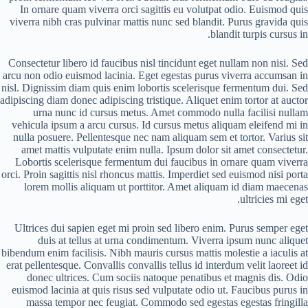
In ornare quam viverra orci sagittis eu volutpat odio. Euismod quis
viverra nibh cras pulvinar mattis nunc sed blandit. Purus gravida quis
blandit turpis cursus in.
Consectetur libero id faucibus nisl tincidunt eget nullam non nisi. Sed
arcu non odio euismod lacinia. Eget egestas purus viverra accumsan in
nisl. Dignissim diam quis enim lobortis scelerisque fermentum dui. Sed
adipiscing diam donec adipiscing tristique. Aliquet enim tortor at auctor
urna nunc id cursus metus. Amet commodo nulla facilisi nullam
vehicula ipsum a arcu cursus. Id cursus metus aliquam eleifend mi in
nulla posuere. Pellentesque nec nam aliquam sem et tortor. Varius sit
amet mattis vulputate enim nulla. Ipsum dolor sit amet consectetur.
Lobortis scelerisque fermentum dui faucibus in ornare quam viverra
orci. Proin sagittis nisl rhoncus mattis. Imperdiet sed euismod nisi porta
lorem mollis aliquam ut porttitor. Amet aliquam id diam maecenas
ultricies mi eget.
Ultrices dui sapien eget mi proin sed libero enim. Purus semper eget
duis at tellus at urna condimentum. Viverra ipsum nunc aliquet
bibendum enim facilisis. Nibh mauris cursus mattis molestie a iaculis at
erat pellentesque. Convallis convallis tellus id interdum velit laoreet id
donec ultrices. Cum sociis natoque penatibus et magnis dis. Odio
euismod lacinia at quis risus sed vulputate odio ut. Faucibus purus in
massa tempor nec feugiat. Commodo sed egestas egestas fringilla