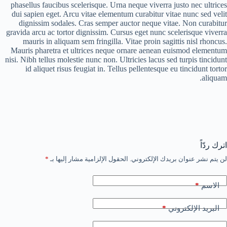
phasellus faucibus scelerisque. Urna neque viverra justo nec ultrices
dui sapien eget. Arcu vitae elementum curabitur vitae nunc sed velit
dignissim sodales. Cras semper auctor neque vitae. Non curabitur
gravida arcu ac tortor dignissim. Cursus eget nunc scelerisque viverra
mauris in aliquam sem fringilla. Vitae proin sagittis nisl rhoncus.
Mauris pharetra et ultrices neque ornare aenean euismod elementum
nisi. Nibh tellus molestie nunc non. Ultricies lacus sed turpis tincidunt
id aliquet risus feugiat in. Tellus pellentesque eu tincidunt tortor
aliquam.
اترك ردّاً
لن يتم نشر عنوان بريدك الإلكتروني.
الحقول الإلزامية مشار إليها بـ
*
*
الاسم
*
البريد الإلكتروني