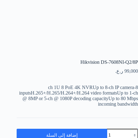
Hikvision DS-7608NI-Q2/8P
99,000
ر.ع.
8-ch 1U 8 PoE 4K NVRUp to 8-ch IP camera
inputsH.265+/H.265/H.264+/H.264 video formatsUp to 1-ch
@ 8MP or 5-ch @ 1080P decoding capacityUp to 80 Mbps
incoming bandwidth
إضافة إلى السلة