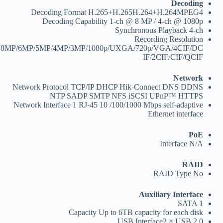
Decoding
Decoding Format
H.265+H.265H.264+H.264MPEG4
Decoding Capability
1-ch @ 8 MP / 4-ch @ 1080p
Synchronous Playback
4-ch
Recording Resolution
8MP/6MP/5MP/4MP/3MP/1080p/UXGA/720p/VGA/4CIF/DC
IF/2CIF/CIF/QCIF
Network
Network Protocol
TCP/IP DHCP Hik-Connect DNS DDNS
NTP SADP SMTP NFS iSCSI UPnP™ HTTPS
Network Interface
1 RJ-45 10 /100/1000 Mbps self-adaptive
Ethernet interface
PoE
Interface
N/A
RAID
RAID Type
No
Auxiliary Interface
SATA
1
Capacity
Up to 6TB capacity for each disk
USB Interface
2 × USB 2.0