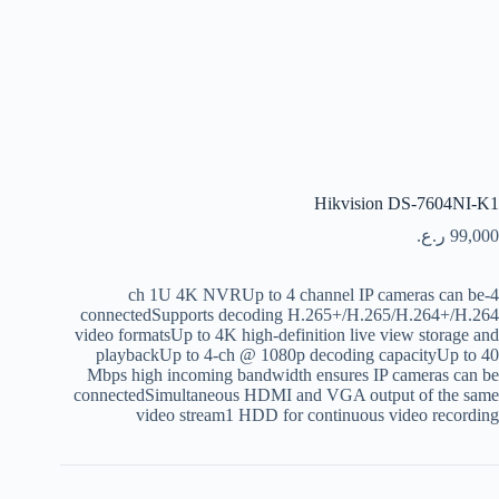
Hikvision DS-7604NI-K1
99,000
ر.ع.
4-ch 1U 4K NVRUp to 4 channel IP cameras can be
connectedSupports decoding H.265+/H.265/H.264+/H.264
video formatsUp to 4K high-definition live view storage and
playbackUp to 4-ch @ 1080p decoding capacityUp to 40
Mbps high incoming bandwidth ensures IP cameras can be
connectedSimultaneous HDMI and VGA output of the same
video stream1 HDD for continuous video recording