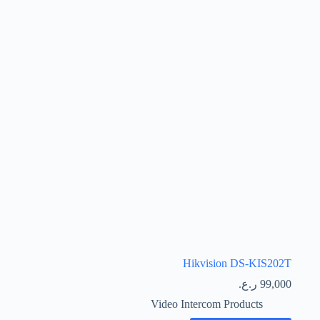
Hikvision DS-KIS202T
99,000
ر.ع.
Video Intercom Products